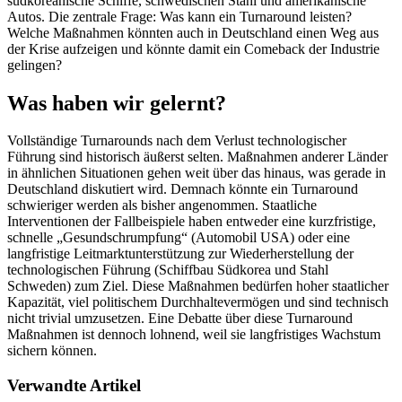
südkoreanische Schiffe, schwedischen Stahl und amerikanische
Autos. Die zentrale Frage: Was kann ein Turnaround leisten?
Welche Maßnahmen könnten auch in Deutschland einen Weg aus
der Krise aufzeigen und könnte damit ein Comeback der Industrie
gelingen?
Was haben wir gelernt?
Vollständige Turnarounds nach dem Verlust technologischer
Führung sind historisch äußerst selten. Maßnahmen anderer Länder
in ähnlichen Situationen gehen weit über das hinaus, was gerade in
Deutschland diskutiert wird. Demnach könnte ein Turnaround
schwieriger werden als bisher angenommen. Staatliche
Interventionen der Fallbeispiele haben entweder eine kurzfristige,
schnelle „Gesundschrumpfung“ (Automobil USA) oder eine
langfristige Leitmarktunterstützung zur Wiederherstellung der
technologischen Führung (Schiffbau Südkorea und Stahl
Schweden) zum Ziel. Diese Maßnahmen bedürfen hoher staatlicher
Kapazität, viel politischem Durchhaltevermögen und sind technisch
nicht trivial umzusetzen. Eine Debatte über diese Turnaround
Maßnahmen ist dennoch lohnend, weil sie langfristiges Wachstum
sichern können.
Verwandte Artikel