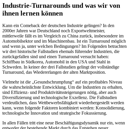
Industrie-Turnarounds und was wir von
ihnen lernen können
Kann ein Comeback der deutschen Industrie gelingen? In den
2000er Jahren war Deutschland noch Exportweltmeister,
mittlerweile fällt es im Vergleich zu China zurück, insbesondere im
Automobilsektor und im Maschinenbau. Ist ein Turnaround möglich
und wenn ja, unter welchen Bedingungen? Im Folgenden betrachten
wir drei historische Fallstudien ehemals führender Industrien, die
zurückgefallen sind und einen Turnaround versucht haben:
Schiffbau in Südkorea, Automobil in den USA und Stahl in
Schweden. In keiner der drei Fallstudien gelingt der vollständige
Turnaround, das Wiedererlangen der alten Marktposition.
Vielmehr ist die „Gesundschrumpfung“ auf ein profitables Niveau
die wahrscheinlichste Entwicklung. Um die Industrien zu erhalten,
sind Effizienz- und Produktivitätssteigerungen nötig, aber auch
Diversifizierung und technologische Exzellenz. Die Fallstudien
verdeutlichen, dass Wettbewerbsfähigkeit wiederhergestellt werden
kann, wenn folgende Faktoren kombiniert werden: Konsolidierung,
technologische Innovation und strategische Fokussierung.
In allen Fällen tritt eine neue Beschäftigungsdynamik nur ein, wenn
entweder der bestehende Markt durch das Entstehen neuer