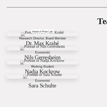
T
Head of Price Lab
Research Director, Board Member
Dr. Max Krahé
Economist
Nils Gerresheim
Working Student
Nadja Kockrow
Economist
Sara Schulte