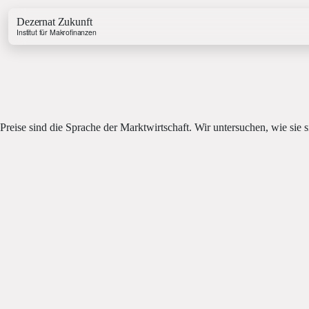
Dezernat Zukunft
Institut für Makrofinanzen
Preise sind die Sprache der Marktwirtschaft. Wir untersuchen, wie sie s
Growth & Budget Lab
Energy Lab
Business Lab
Price Lab
Haushaltstracker
Investitionstracker