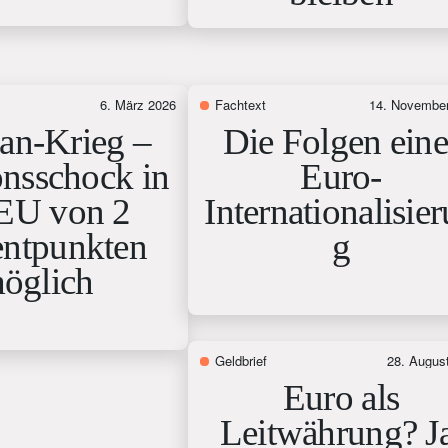
6. März 2026
Fachtext
14. Novembe
an-Krieg –
Die Folgen eine
onsschock in
Euro-
 EU von 2
Internationalisie
entpunkten
g
öglich
Geldbrief
28. Augus
Euro als
Leitwährung? Ja