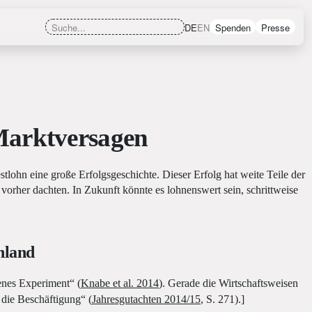
DE
EN
Spenden
Presse
Marktversagen
lohn eine große Erfolgsgeschichte. Dieser Erfolg hat weite Teile der
 vorher dachten. In Zukunft könnte es lohnenswert sein, schrittweise
hland
enes Experiment“ (
Knabe et al. 2014
). Gerade die Wirtschaftsweisen
die Beschäftigung“ (
Jahresgutachten 2014/15
, S. 271).]