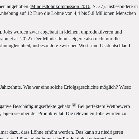
chen angehoben (
Mindestlohnkommission 2016
, S. 37). Insbesondere in
he Anhebung auf 12 Euro die Löhne von 4,4 bis 5,8 Millionen Menschen
). Jobs wurden zwar abgebaut in kleinen, unproduktiveren und
ann et al. 2022
). Der Mindestlohn steigerte also nicht nur die
Lohnungleichheit, insbesondere zwischen West- und Ostdeutschland
n Jahrzehnte. Wie war eine solche Erfolgsgeschichte möglich? Wieso
2
gative Beschäftigungseffekte gehabt.
Bei perfektem Wettbewerb
lägen sie über der Produktivität. Die relevanten Jobs würden zu
rimär dazu, dass Löhne erhöht werden. Das kann zu niedrigeren