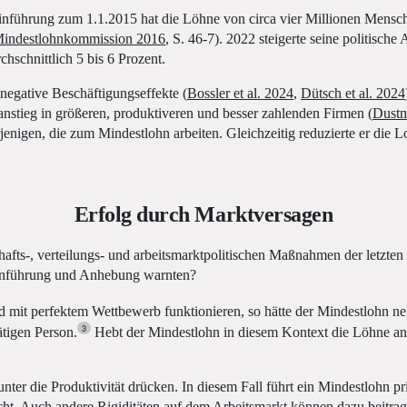
 Einführung zum 1.1.2015 hat die Löhne von circa vier Millionen Mens
indestlohnkommission 2016
, S. 46-7). 2022 steigerte seine politisc
chschnittlich 5 bis 6 Prozent.
negative Beschäftigungseffekte (
Bossler et al. 2024
,
Dütsch et al. 2024
nstieg in größeren, produktiveren und besser zahlenden Firmen (
Dustm
nigen, die zum Mindestlohn arbeiten. Gleichzeitig reduzierte er die 
Erfolg durch Marktversagen
hafts-, verteilungs- und arbeitsmarktpolitischen Maßnahmen der letzte
r Einführung und Anhebung warnten?
 mit perfektem Wettbewerb funktionieren, so hätte der Mindestlohn ne
3
ätigen Person.
Hebt der Mindestlohn in diesem Kontext die Löhne an, 
er die Produktivität drücken. In diesem Fall führt ein Mindestlohn p