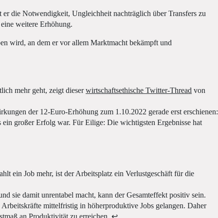
 er die Notwendigkeit, Ungleichheit nachträglich über Transfers zu
 eine weitere Erhöhung.
hoben wird, an dem er vor allem Marktmacht bekämpft und
lich mehr geht, zeigt dieser
wirtschaftsethische Twitter-Thread
von
swirkungen der 12-Euro-Erhöhung zum 1.10.2022 gerade erst erschienen:
ein großer Erfolg war. Für Eilige: Die wichtigsten Ergebnisse hat
 ein Job mehr, ist der Arbeitsplatz ein Verlustgeschäft für die
und sie damit unrentabel macht, kann der Gesamteffekt positiv sein.
rbeitskräfte mittelfristig in höherproduktive Jobs gelangen. Daher
stmaß an Produktivität zu erreichen.
↩