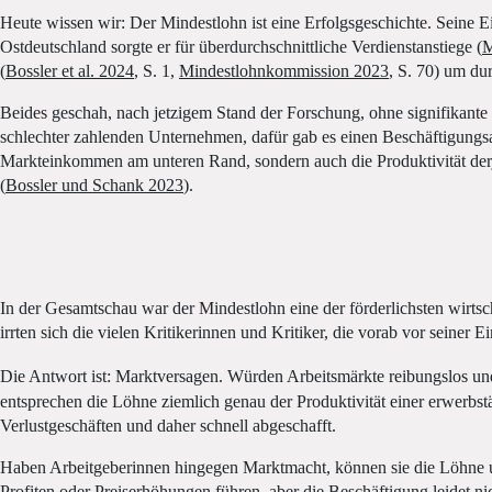
Heute wissen wir: Der Mindestlohn ist eine Erfolgsgeschichte. Seine
Ostdeutschland sorgte er für überdurchschnittliche Verdienstanstiege (
M
(
Bossler et al. 2024
, S. 1,
Mindestlohnkommission 2023
, S. 70) um dur
Beides geschah, nach jetzigem Stand der Forschung, ohne signifikante 
schlechter zahlenden Unternehmen, dafür gab es einen Beschäftigungsa
Markteinkommen am unteren Rand, sondern auch die Produktivität derje
(
Bossler und Schank 2023
).
In der Gesamtschau war der Mindestlohn eine der förderlichsten wirtsc
irrten sich die vielen Kritikerinnen und Kritiker, die vorab vor seine
Die Antwort ist: Marktversagen. Würden Arbeitsmärkte reibungslos und
entsprechen die Löhne ziemlich genau der Produktivität einer erwerbst
Verlustgeschäften und daher schnell abgeschafft.­
Haben Arbeitgeberinnen hingegen Marktmacht, können sie die Löhne unt