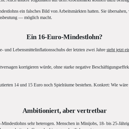
icht. Auch andere Rigiditäten auf dem Arbeitsmarkt können dazu beitrag
ndestlohns ein falsches Bild von Arbeitsmärkten hatten. Sie übersahen,
Ausbeutung — möglich macht.
Ein 16-Euro-Mindestlohn?
- und Lebensmittelinflationsschubs der letzten zwei Jahre
steht jetzt
tversagen korrigieren würde, ohne starke negative Beschäftigungseffek
iskutierten 14 und 15 Euro noch Spielräume bestehen. Konkret: Wie wä
Ambitioniert, aber vertretbar
ro-Mindestlohns sehr heterogen. Menschen in Minijobs, 18- bis 25-Jähri