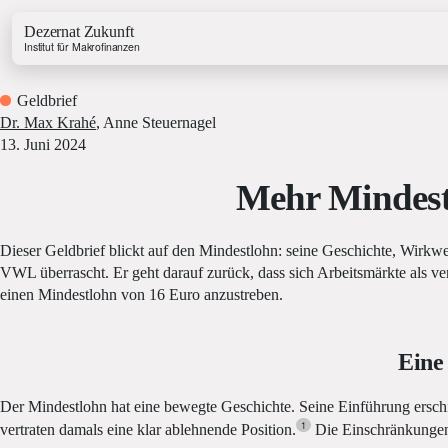
Dezernat Zukunft
Institut für Makrofinanzen
Geldbrief
Dr. Max Krahé
,
Anne Steuernagel
13. Juni 2024
Mehr Mindest
Growth & Budget Lab
Energy Lab
Dieser Geldbrief blickt auf den Mindestlohn: seine Geschichte, Wirkwe
Business Lab
VWL überrascht. Er geht darauf zurück, dass sich Arbeitsmärkte als ver
Price Lab
einen Mindestlohn von 16 Euro anzustreben.
Haushaltstracker
Eine
Investitionstracker
Der Mindestlohn hat eine bewegte Geschichte. Seine Einführung erschie
1
vertraten damals eine klar ablehnende Position.
Die Einschränkungen 