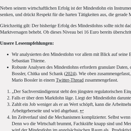
Neben seinem wirtschaftlichen Erfolg ist der Mindestlohn ein Instrum
senken, und drückt Respekt für die harten Tätigkeiten aus, die gerade
Gleichzeitig gilt: Der bisherige Erfolg des Mindestlohns sollte nicht
Marktversagen behebt. Ob dieses Niveau bei 16 Euro bereits überschritte
Unsere Leseempfehlungen:
Wir analysierten den Mindestlohn vor allem mit Blick auf seine 
Sebastian Thieme.
Robuste Analysen des Mindestlohns erfordern granulare Daten, d
Bossler, Chitka und Schank (
2024
). Wie oben zusammengefasst, z
Mario Bossler in einem
Twitter-Thread
zusammengefasst.
„Der Sachverständigenrat steht den jüngsten regulatorischen Ein
Falls er über dem Marktlohn läge. Liegt der Mindestlohn darunter,
Zahlt ein Job weniger als er an Wert schöpft, kann die Arbeitneh
Arbeitgeberseite und wird abgebaut.
↩
Im Zeitverlauf sind die Mechanismen komplizierter. Selbst wenn e
Denn wo die Wirtschaft brummt, Fachkräfte knapp sind und Mensch
wird der Mindestlohn im angelsächsischen Raum als „Produktivit