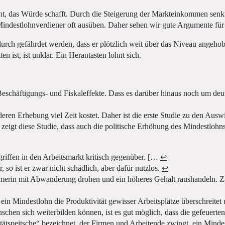
ent, das Würde schafft. Durch die Steigerung der Markteinkommen senkt
 Mindestlohnverdiener oft ausüben. Daher sehen wir gute Argumente für
 dadurch gefährdet werden, dass er plötzlich weit über das Niveau ange
n ist, ist unklar. Ein Herantasten lohnt sich.
Beschäftigungs- und Fiskaleffekte. Dass es darüber hinaus noch um deut
eren Erhebung viel Zeit kostet. Daher ist die erste Studie zu den Au
eigt diese Studie, dass auch die politische Erhöhung des Mindestlohns 
griffen in den Arbeitsmarkt kritisch gegenüber. […
↩
 so ist er zwar nicht schädlich, aber dafür nutzlos.
↩
merin mit Abwanderung drohen und ein höheres Gehalt raushandeln. Zahlt
in Mindestlohn die Produktivität gewisser Arbeitsplätze überschreitet 
en sich weiterbilden können, ist es gut möglich, dass die gefeuerten A
ätspeitsche“ bezeichnet, der Firmen und Arbeitende zwingt, ein Minde