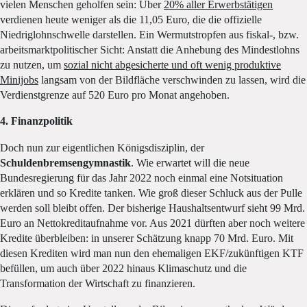
vielen Menschen geholfen sein: Über
20% aller Erwerbstätigen
verdienen heute weniger als die 11,05 Euro, die die offizielle
Niedriglohnschwelle darstellen. Ein Wermutstropfen aus fiskal-, bzw.
arbeitsmarktpolitischer Sicht: Anstatt die Anhebung des Mindestlohns
zu nutzen, um
sozial nicht abgesicherte und oft wenig produktive
Minijobs
langsam von der Bildfläche verschwinden zu lassen, wird die
Verdienstgrenze auf 520 Euro pro Monat angehoben.
4. Finanzpolitik
Doch nun zur eigentlichen Königsdisziplin, der
Schuldenbremsengymnastik
. Wie erwartet will die neue
Bundesregierung für das Jahr 2022 noch einmal eine Notsituation
erklären und so Kredite tanken. Wie groß dieser Schluck aus der Pulle
werden soll bleibt offen. Der bisherige Haushaltsentwurf sieht 99 Mrd.
Euro an Nettokreditaufnahme vor. Aus 2021 dürften aber noch weitere
Kredite überbleiben: in unserer Schätzung knapp 70 Mrd. Euro. Mit
diesen Krediten wird man nun den ehemaligen EKF/zukünftigen KTF
befüllen, um auch über 2022 hinaus Klimaschutz und die
Transformation der Wirtschaft zu finanzieren.