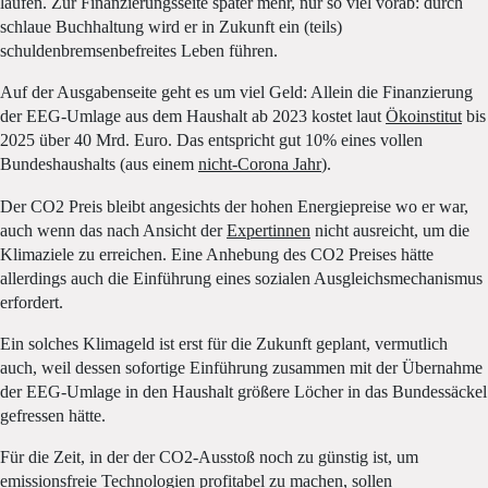
laufen. Zur Finanzierungsseite später mehr, nur so viel vorab: durch
schlaue Buchhaltung wird er in Zukunft ein (teils)
schuldenbremsenbefreites Leben führen.
Auf der Ausgabenseite geht es um viel Geld: Allein die Finanzierung
der EEG-Umlage aus dem Haushalt ab 2023 kostet laut
Ökoinstitut
bis
2025 über 40 Mrd. Euro. Das entspricht gut 10% eines vollen
Bundeshaushalts (aus einem
nicht-Corona Jahr
).
Der CO2 Preis bleibt angesichts der hohen Energiepreise wo er war,
auch wenn das nach Ansicht der
Expertinnen
nicht ausreicht, um die
Klimaziele zu erreichen. Eine Anhebung des CO2 Preises hätte
allerdings auch die Einführung eines sozialen Ausgleichsmechanismus
erfordert.
Ein solches Klimageld ist erst für die Zukunft geplant, vermutlich
auch, weil dessen sofortige Einführung zusammen mit der Übernahme
der EEG-Umlage in den Haushalt größere Löcher in das Bundessäckel
gefressen hätte.
Für die Zeit, in der der CO2-Ausstoß noch zu günstig ist, um
emissionsfreie Technologien profitabel zu machen, sollen