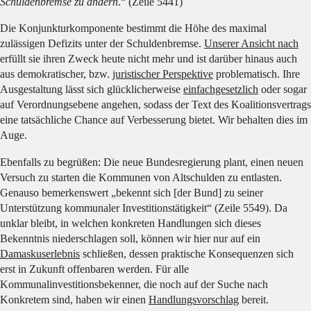
Schuldenbremse zu ändern
.“ (Zeile 5441)
Die Konjunkturkomponente bestimmt die Höhe des maximal
zulässigen Defizits unter der Schuldenbremse.
Unserer Ansicht nach
erfüllt sie ihren Zweck heute nicht mehr und ist darüber hinaus auch
aus demokratischer, bzw.
juristischer Perspektive
problematisch. Ihre
Ausgestaltung lässt sich glücklicherweise
einfachgesetzlich
oder sogar
auf Verordnungsebene angehen, sodass der Text des Koalitionsvertrags
eine tatsächliche Chance auf Verbesserung bietet. Wir behalten dies im
Auge.
Ebenfalls zu begrüßen: Die neue Bundesregierung plant, einen neuen
Versuch zu starten die Kommunen von Altschulden zu entlasten.
Genauso bemerkenswert „bekennt sich [der Bund] zu seiner
Unterstützung kommunaler Investitionstätigkeit“ (Zeile 5549). Da
unklar bleibt, in welchen konkreten Handlungen sich dieses
Bekenntnis niederschlagen soll, können wir hier nur auf ein
Damaskuserlebnis
schließen, dessen praktische Konsequenzen sich
erst in Zukunft offenbaren werden. Für alle
Kommunalinvestitionsbekenner, die noch auf der Suche nach
Konkretem sind, haben wir einen
Handlungsvorschlag
bereit.