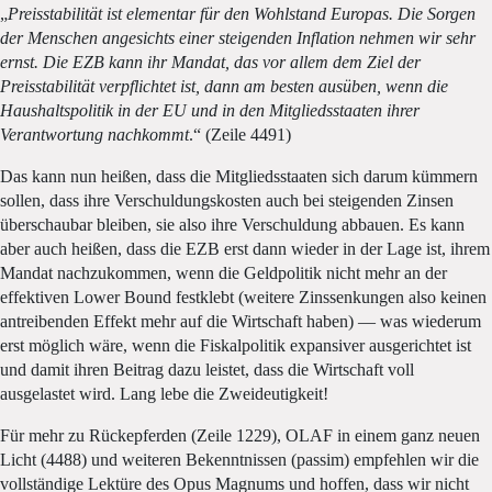
„
Preisstabilität ist elementar für den Wohlstand Europas. Die Sorgen
der Menschen angesichts einer steigenden Inflation nehmen wir sehr
ernst. Die EZB kann ihr Mandat, das vor allem dem Ziel der
Preisstabilität verpflichtet ist, dann am besten ausüben, wenn die
Haushaltspolitik in der EU und in den Mitgliedsstaaten ihrer
Verantwortung nachkommt
.“ (Zeile 4491)
Das kann nun heißen, dass die Mitgliedsstaaten sich darum kümmern
sollen, dass ihre Verschuldungskosten auch bei steigenden Zinsen
überschaubar bleiben, sie also ihre Verschuldung abbauen. Es kann
aber auch heißen, dass die EZB erst dann wieder in der Lage ist, ihrem
Mandat nachzukommen, wenn die Geldpolitik nicht mehr an der
effektiven Lower Bound festklebt (weitere Zinssenkungen also keinen
antreibenden Effekt mehr auf die Wirtschaft haben) — was wiederum
erst möglich wäre, wenn die Fiskalpolitik expansiver ausgerichtet ist
und damit ihren Beitrag dazu leistet, dass die Wirtschaft voll
ausgelastet wird. Lang lebe die Zweideutigkeit!
Für mehr zu Rückepferden (Zeile 1229), OLAF in einem ganz neuen
Licht (4488) und weiteren Bekenntnissen (passim) empfehlen wir die
vollständige Lektüre des Opus Magnums und hoffen, dass wir nicht