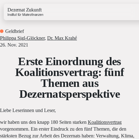
Dezernat Zukunft
Institut für Makrofinanzen
Geldbrief
Philippa Sigl-Glöckner
,
Dr. Max Krahé
26. Nov. 2021
Erste Einordnung des
Growth & Budget Lab
Koalitionsvertrag: fünf
Energy Lab
Themen aus
Business Lab
Price Lab
Dezernatsperspektive
Haushaltstracker
Liebe Leserinnen und Leser,
Investitionstracker
wir haben uns den knapp 180 Seiten starken
Koalitionsvertrag
vorgenommen. Ein erster Eindruck zu den fünf Themen, die den
stärksten Bezug zur Arbeit des Dezernats haben: Verwaltung, Klima,