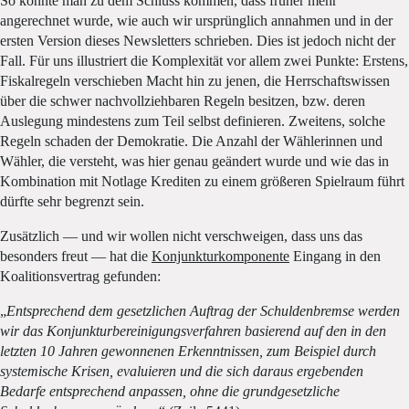
So könnte man zu dem Schluss kommen, dass früher mehr
angerechnet wurde, wie auch wir ursprünglich annahmen und in der
ersten Version dieses Newsletters schrieben. Dies ist jedoch nicht der
Fall. Für uns illustriert die Komplexität vor allem zwei Punkte: Erstens,
Fiskalregeln verschieben Macht hin zu jenen, die Herrschaftswissen
über die schwer nachvollziehbaren Regeln besitzen, bzw. deren
Auslegung mindestens zum Teil selbst definieren. Zweitens, solche
Regeln schaden der Demokratie. Die Anzahl der Wählerinnen und
Wähler, die versteht, was hier genau geändert wurde und wie das in
Kombination mit Notlage Krediten zu einem größeren Spielraum führt
dürfte sehr begrenzt sein.
Zusätzlich — und wir wollen nicht verschweigen, dass uns das
besonders freut — hat die
Konjunkturkomponente
Eingang in den
Koalitionsvertrag gefunden:
„
Entsprechend dem gesetzlichen Auftrag der Schuldenbremse werden
wir das Konjunkturbereinigungsverfahren basierend auf den in den
letzten 10 Jahren gewonnenen Erkenntnissen, zum Beispiel durch
systemische Krisen, evaluieren und die sich daraus ergebenden
Bedarfe entsprechend anpassen, ohne die grundgesetzliche