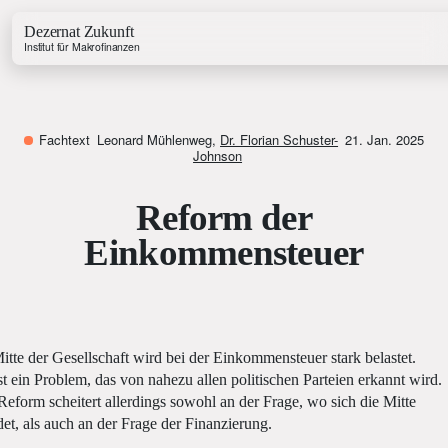
Dezernat Zukunft
Institut für Makrofinanzen
Fachtext
Leonard Mühlenweg
,
Dr. Florian Schuster-
21. Jan. 2025
Johnson
Reform der
Growth & Budget Lab
Energy Lab
Einkommensteuer
Business Lab
Price Lab
Haushaltstracker
itte der Gesellschaft wird bei der Einkommensteuer stark belastet.
Investitionstracker
st ein Problem, das von nahezu allen politischen Parteien erkannt wird.
Reform scheitert allerdings sowohl an der Frage, wo sich die Mitte
det, als auch an der Frage der Finanzierung.