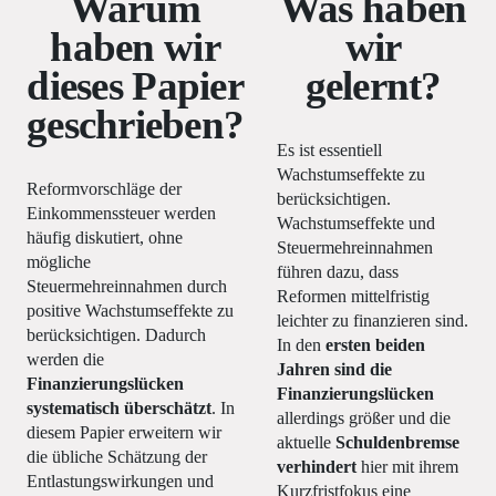
Warum
Was haben
haben wir
wir
dieses Papier
gelernt?
geschrieben?
Es ist essentiell
Wachstumseffekte zu
Reformvorschläge der
berücksichtigen.
Einkommenssteuer werden
Wachstumseffekte und
häufig diskutiert, ohne
Steuermehreinnahmen
mögliche
führen dazu, dass
Steuermehreinnahmen durch
Reformen mittelfristig
positive Wachstumseffekte zu
leichter zu finanzieren sind.
berücksichtigen. Dadurch
In den
ersten beiden
werden die
Jahren sind die
Finanzierungslücken
Finanzierungslücken
systematisch überschätzt
. In
allerdings größer und die
diesem Papier erweitern wir
aktuelle
Schuldenbremse
die übliche Schätzung der
verhindert
hier mit ihrem
Entlastungswirkungen und
Kurzfristfokus eine