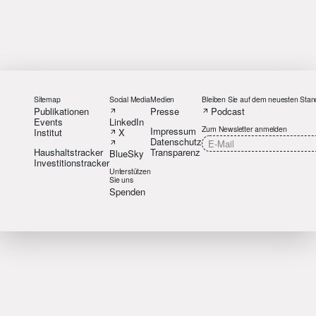
Sitemap
Social Media
Medien
Bleiben Sie auf dem neuesten Stan
Publikationen
Presse
Podcast
Events
LinkedIn
Zum Newsletter anmelden
Impressum
Institut
X
Datenschutz
Haushaltstracker
Transparenz
BlueSky
Investitionstracker
Unterstützen
Sie uns
Spenden