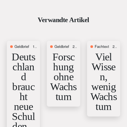
Verwandte Artikel
Geldbrief
14. November 2024
Geldbrief
28. Mai 2026
Fachtext
28. Mai 2026
Deuts
Forsc
Viel
chlan
hung
Wisse
d
ohne
n,
brauc
Wachs
wenig
ht
tum
Wachs
neue
tum
Schul
den –