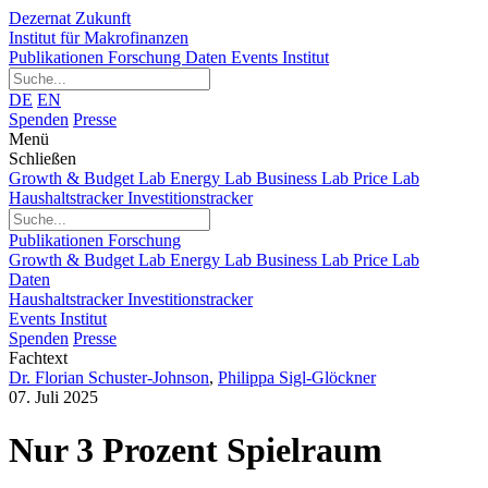
Dezernat Zukunft
Institut für Makrofinanzen
Publikationen
Forschung
Daten
Events
Institut
DE
EN
Spenden
Presse
Menü
Schließen
Growth & Budget Lab
Energy Lab
Business Lab
Price Lab
Haushaltstracker
Investitionstracker
Publikationen
Forschung
Growth & Budget Lab
Energy Lab
Business Lab
Price Lab
Daten
Haushaltstracker
Investitionstracker
Events
Institut
Spenden
Presse
Fachtext
Dr. Florian Schuster-Johnson
,
Philippa Sigl-Glöckner
07. Juli 2025
Nur 3 Prozent Spielraum