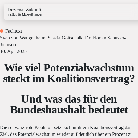
Dezernat Zukunft
Institut für Makrofinanzen
Fachtext
Sven von Wangenheim
,
Saskia Gottschalk
,
Dr. Florian Schuster-
Johnson
10. Apr. 2025
Wie viel Potenzialwachstum
Growth & Budget Lab
Energy Lab
steckt im Koalitionsvertrag?
Business Lab
Price Lab
Und was das für den
Bundeshaushalt bedeutet
Haushaltstracker
Investitionstracker
Die schwarz-rote Koalition setzt sich in ihrem Koalitionsvertrag das
Ziel, das Potenzialwachstum wieder auf deutlich über ein Prozent zu