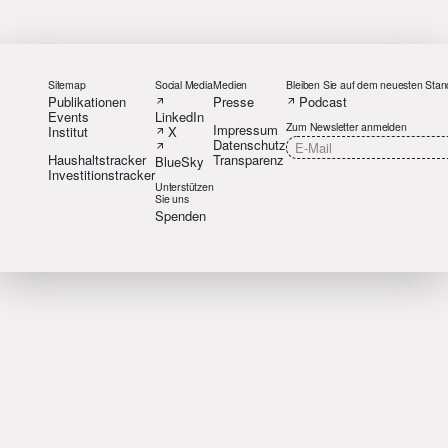
Sitemap
Social Media
Medien
Bleiben Sie auf dem neuesten Stan
Publikationen
Presse
Podcast
Events
LinkedIn
Zum Newsletter anmelden
Impressum
Institut
X
Datenschutz
Haushaltstracker
Transparenz
BlueSky
Investitionstracker
Unterstützen
Sie uns
Spenden