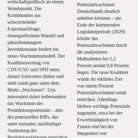
wirtschaftspolitisch an einem
Potenzialwachstum
Wendepunkt. Die
Deutschlands deutlich
Kombination aus
anheben könnten – am
schwächelnder
Ende der kommenden
Exportnachfrage,
Legislaturperiode (2029)
demografischem Wandel und
könnte das
jahrzehntelangem
Potenzialwachstum durch
Investitionsstau fordert ein
die analysierten
neues Wachstumsmodell. Der
Maßnahmen bei 1,2
Koalitionsvertrag von
Prozent anstatt 0,8 Prozent
CDU/CSU und SPD muss
liegen. Die neue Koalition
darauf Antworten finden und
würde ihr erklärtes Ziel
steht somit ganz unter dem
von einem Prozent
Motto „Wachstum“. Uns
Potenzialwachstum somit
interessiert dabei insbesondere
erreichen. Allerdings
das Wachstum des
bleiben wichtige Potenziale
Produktionspotenzials – also
ungenutzt, etwa bei der
des potenziellen BIPs, das
Erwerbstätigkeit von
unter normaler, nachhaltiger
Frauen und bei der
Auslastung der
Integration von
Produktionsfaktoren erreichbar