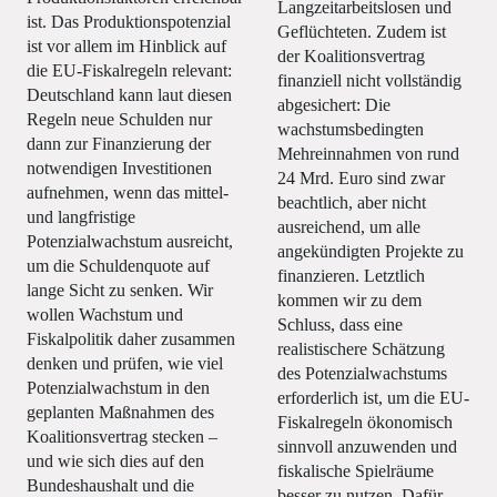
Langzeitarbeitslosen und
ist. Das Produktionspotenzial
Geflüchteten. Zudem ist
ist vor allem im Hinblick auf
der Koalitionsvertrag
die EU-Fiskalregeln relevant:
finanziell nicht vollständig
Deutschland kann laut diesen
abgesichert: Die
Regeln neue Schulden nur
wachstumsbedingten
dann zur Finanzierung der
Mehreinnahmen von rund
notwendigen Investitionen
24 Mrd. Euro sind zwar
aufnehmen, wenn das mittel-
beachtlich, aber nicht
und langfristige
ausreichend, um alle
Potenzialwachstum ausreicht,
angekündigten Projekte zu
um die Schuldenquote auf
finanzieren. Letztlich
lange Sicht zu senken. Wir
kommen wir zu dem
wollen Wachstum und
Schluss, dass eine
Fiskalpolitik daher zusammen
realistischere Schätzung
denken und prüfen, wie viel
des Potenzialwachstums
Potenzialwachstum in den
erforderlich ist, um die EU-
geplanten Maßnahmen des
Fiskalregeln ökonomisch
Koalitionsvertrag stecken –
sinnvoll anzuwenden und
und wie sich dies auf den
fiskalische Spielräume
Bundeshaushalt und die
besser zu nutzen. Dafür