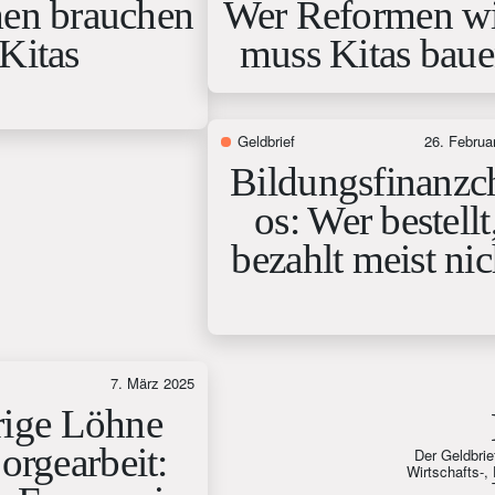
en brauchen
Wer Reformen wi
Kitas
muss Kitas bau
Geldbrief
26. Februa
Bildungsfinanzc
os: Wer bestellt
bezahlt meist nic
7. März 2025
rige Löhne
orgearbeit:
Der Geldbrie
Wirtschafts-, 