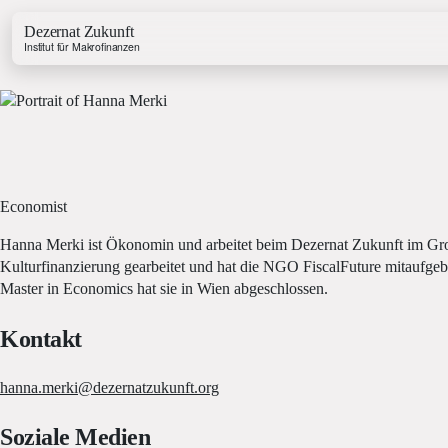
Dezernat Zukunft
Institut für Makrofinanzen
Economist
Growth & Budget Lab
Energy Lab
Hanna Merki ist Ökonomin und arbeitet beim Dezernat Zukunft im G
Business Lab
Kulturfinanzierung gearbeitet und hat die NGO FiscalFuture mitaufge
Price Lab
Master in Economics hat sie in Wien abgeschlossen.
Kontakt
Haushaltstracker
Investitionstracker
hanna.merki@dezernatzukunft.org
Soziale Medien